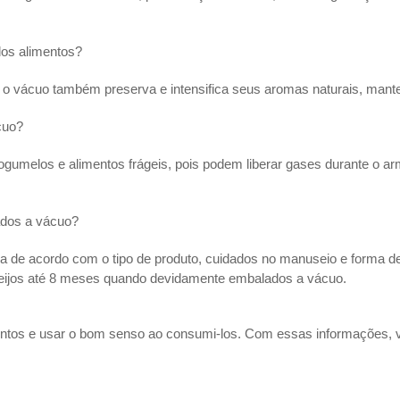
dos alimentos?
, o vácuo também preserva e intensifica seus aromas naturais, manten
cuo?
cogumelos e alimentos frágeis, pois podem liberar gases durante o 
ados a vácuo?
ia de acordo com o tipo de produto, cuidados no manuseio e forma d
ueijos até 8 meses quando devidamente embalados a vácuo.
entos e usar o bom senso ao consumi-los. Com essas informações, 