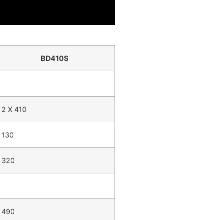
BD410S
2 X 410
130
320
490