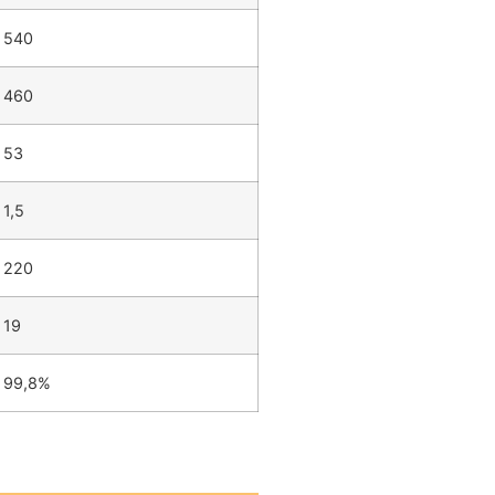
540
460
53
1,5
220
19
99,8%