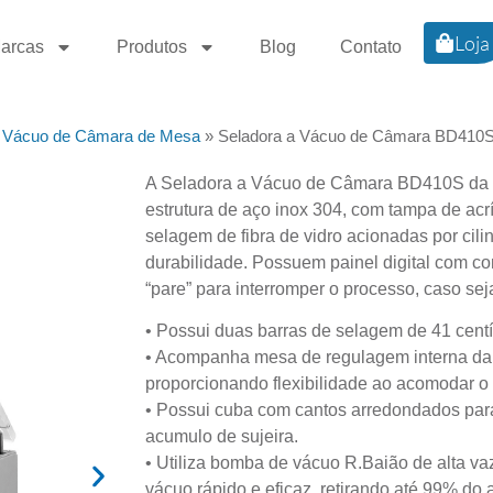
Loja
arcas
Produtos
Blog
Contato
a Vácuo de Câmara de Mesa
»
Seladora a Vácuo de Câmara BD410
A Seladora a Vácuo de Câmara BD410S da 
estrutura de aço inox 304, com tampa de acrí
selagem de fibra de vidro acionadas por cili
durabilidade. Possuem painel digital com c
“pare” para interromper o processo, caso sej
• Possui duas barras de selagem de 41 cent
• Acompanha mesa de regulagem interna da
proporcionando flexibilidade ao acomodar o 
• Possui cuba com cantos arredondados para f
acumulo de sujeira.
• Utiliza bomba de vácuo R.Baião de alta va
vácuo rápido e eficaz, retirando até 99% do