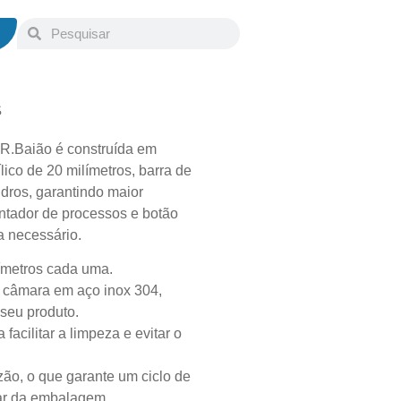
S
R.Baião é construída em
lico de 20 milímetros, barra de
ndros, garantindo maior
ontador de processos e botão
a necessário.
ímetros cada uma.
 câmara em aço inox 304,
seu produto.
acilitar a limpeza e evitar o
zão, o que garante um ciclo de
 ar da embalagem.